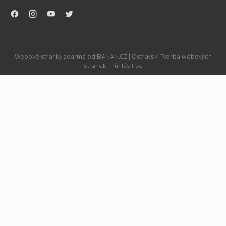
.
.
.
.
Webové stránky zdarma
od
BANAN.CZ
|
Ostravski Tvorba webových
stránek
|
Přihlásit se