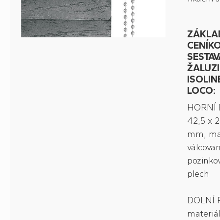
ZÁKLA
CENÍK
SESTAV
ŽALUZI
ISOLIN
LOCO:
HORNÍ 
42,5 x 2
mm, mat
válcova
pozinko
plech
DOLNÍ 
materiá