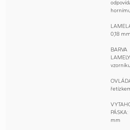
odpovída
hornímu
LAMELA
0,18 mm,
BARVA
LAMELY:
vzorník
OVLÁDÁ
řetízke
VYTAHO
PÁSKA: 
mm