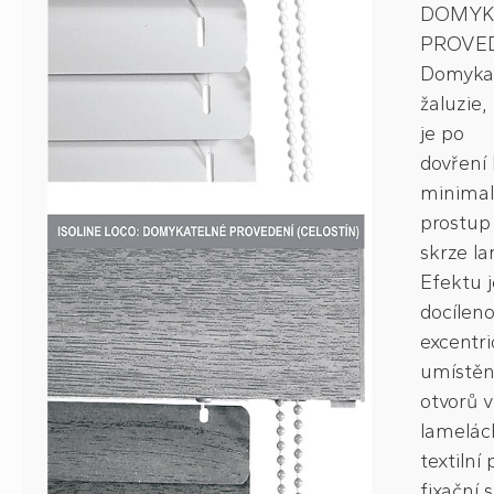
DOMYK
PROVED
Domyka
žaluzie,
je po
dovření
minimal
prostup 
skrze la
Efektu j
docílen
excentr
umístě
otvorů v
lamelác
textilní
fixační 