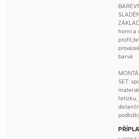
BAREV
SLADĚN
ZÁKLAD
horní a 
profil,ž
provázek
barvě
MONTÁ
SET: spo
materiál
řetízku,
distančn
podložk
PŘÍPLA