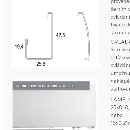
proveden
čelním 
ovládání
fixací s
strunou
OVLÁDÁ
Sdruže
řetízkov
ovládání
umožnuj
naklápě
stahován
LAMELA
25x0,18,
nebo
16x0,2