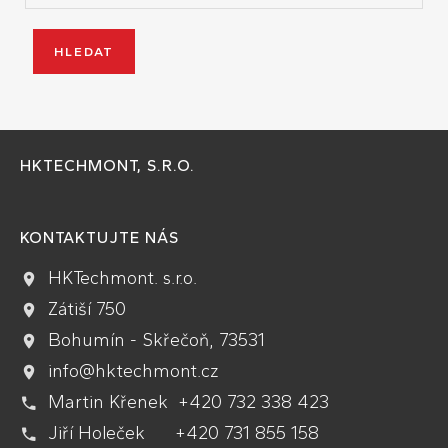
HKTECHMONT, S.R.O.
KONTAKTUJTE NÁS
HKTechmont. s.r.o.
Zátiší 750
Bohumín - Skřečoň, 73531
info@hktechmont.cz
Martin Křenek +420 732 338 423
Jiří Holeček +420 731 855 158