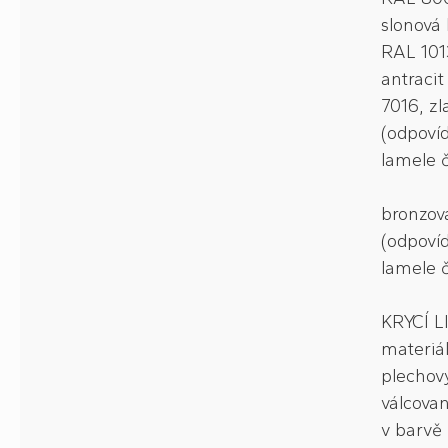
slonová 
RAL 101
antraci
7016, zl
(odpoví
lamele č
bronzov
(odpoví
lamele č
KRYCÍ L
materiá
plechov
válcovan
v barvě