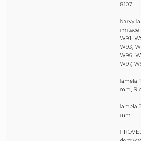
8107
barvy la
imitace
W91, W
W93, W
W95, W
W97, W
lamela 1
mm, 9 o
lamela 2
mm
PROVED
domykat