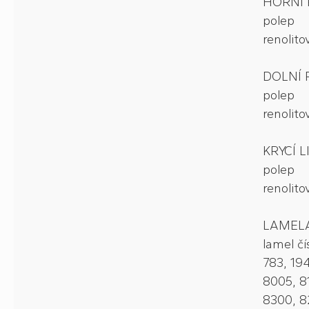
HORNÍ 
polep
renolitov
DOLNÍ 
polep
renolitov
KRYCÍ L
polep
renolitov
LAMELA
lamel čí
783, 19
8005, 8
8300, 8