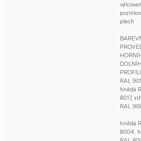
válcova
pozinko
plech
BAREV
PROVE
HORNÍ
DOLNÍ
PROFILU
RAL 901
hnědá 
8017, st
RAL 90
hnědá 
8004, 
RAL 80