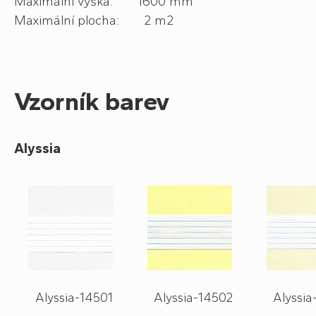
Maximální výška: 1600 mm
Maximální plocha: 2 m
2
Vzorník barev
Alyssia
Alyssia-14501
Alyssia-14502
Alyssia