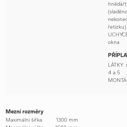
hnědá/t
(sladěn
nekone
řetízku)
UCHYCEN
okna
PŘÍPLA
LÁTKY: s
4 a 5
MONTÁŽ
Mezní rozměry
Maximální šířka: 1300 mm