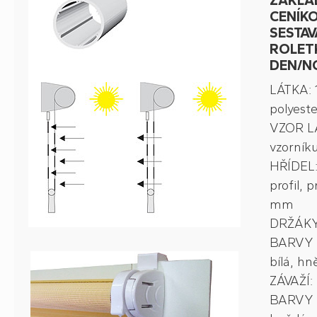
ZÁKLA
CENÍK
SESTAV
ROLETK
DEN/N
LÁTKA:
polyeste
VZOR LÁ
vzorník
HŘÍDEL:
profil, 
mm
DRŽÁKY:
BARVY 
bílá, hn
ZÁVAŽÍ: 
BARVY Z