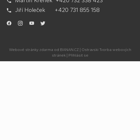
Martin Křenek +420 732 338 423
Jiří Holeček +420 731 855 158
.
.
.
.
Webové stránky zdarma
od
BANAN.CZ
|
Ostravski Tvorba webových
stránek
|
Přihlásit se