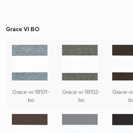
Grace VI BO
Grace-vi-18101-
Grace-vi-18102-
Grace-vi
bo
bo
b