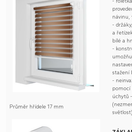
- roletka
provede
návinu, 
- držáky
a řetíze
bílé a 
- konstr
umožňuj
nastave
stažení 
- neinv
pomocí 
úchytů -
(nezme
Průměr hřídele 17 mm
světlost