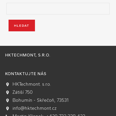
HKTECHMONT, S.R.O.
KONTAKTUJTE NÁS
HKTechmont. s.r.o.
Zátiší 750
Bohumín - Skřečoň, 73531
info@hktechmont.cz