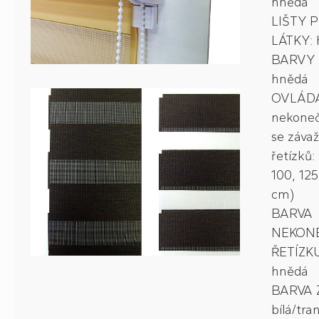
hnědá
LIŠTY 
LÁTKY: h
BARVY L
hnědá
OVLÁDÁ
nekoneč
se závaž
řetízků:
100, 125
cm)
BARVA
NEKON
ŘETÍZKU:
hnědá
BARVA Z
bílá/tra