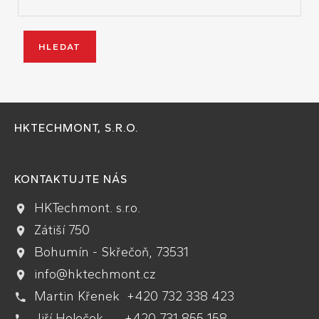
HKTECHMONT, S.R.O.
KONTAKTUJTE NÁS
HKTechmont. s.r.o.
Zátiší 750
Bohumín - Skřečoň, 73531
info@hktechmont.cz
Martin Křenek +420 732 338 423
Jiří Holeček +420 731 855 158