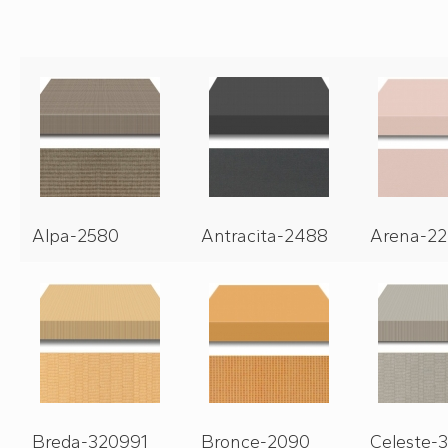
Alpa-2580
Antracita-2488
Arena-22
Breda-320991
Bronce-2090
Celeste-