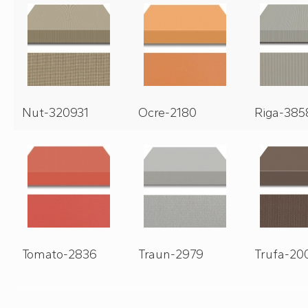
Nut-320931
Ocre-2180
Riga-385
Tomato-2836
Traun-2979
Trufa-20