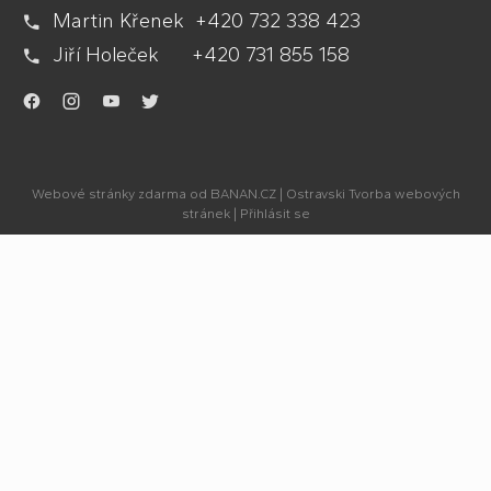
Martin Křenek +420 732 338 423
Jiří Holeček +420 731 855 158
.
.
.
.
Webové stránky zdarma
od
BANAN.CZ
|
Ostravski Tvorba webových
stránek
|
Přihlásit se