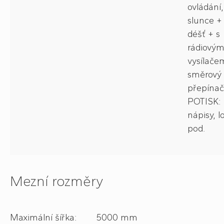
ovládání,
slunce + 
déšť + s
rádiový
vysílače
směrový
přepínač
POTISK:
nápisy, l
pod.
Mezní rozměry
Maximální šířka: 5000 mm