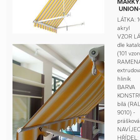
MARKÝ
UNION-
LÁTKA: 
akryl
VZOR LÁ
dle kata
(101 vzor
RAMENA
extrudov
hliník
BARVA
KONSTR
bílá (RA
9010) -
prášková
NAVÍJEC
HŘÍDEL: