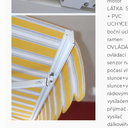
motor
LÁTKA: S
+ PVC
UCHYCE
boční úc
ramen
OVLÁDÁ
ovládací
senzor n
počasí vít
slunce+ví
slunce+ví
rádiový
vysílače
přijímač 
vysílač
dálkovéh