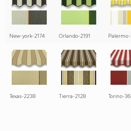
New-york-2174
Orlando-2191
Palermo
Texas-2238
Tierra-2128
Torino-3