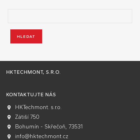
HKTECHMONT, S.R.O.
KONTAKTUJTE NÁS
HKTechmont. s.r.o.
Zátiší 750
Bohumín - Skřečoň, 73531
info@hktechmont.cz