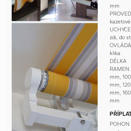
mm
PROVED
kazetové
UCHYCEN
zdi, do s
OVLÁDÁ
klika
DÉLKA
RAMEN:
mm, 10
mm, 120
mm, 16
mm
PŘÍPLA
POHON: