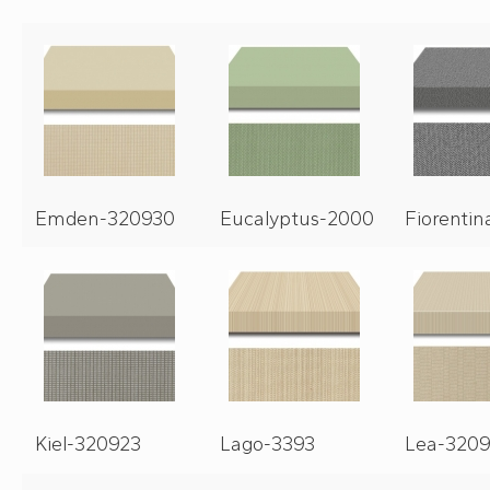
Emden-320930
Eucalyptus-2000
Fiorenti
Kiel-320923
Lago-3393
Lea-320