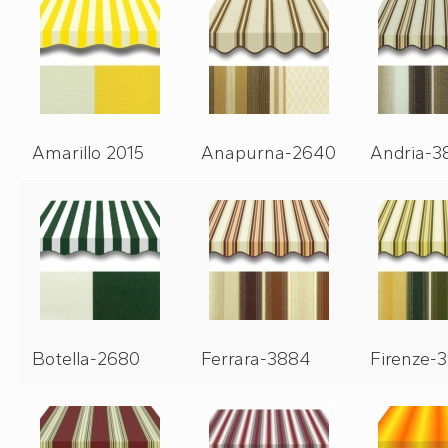
Amarillo 2015
Anapurna-2640
Andria-3
Botella-2680
Ferrara-3884
Firenze-