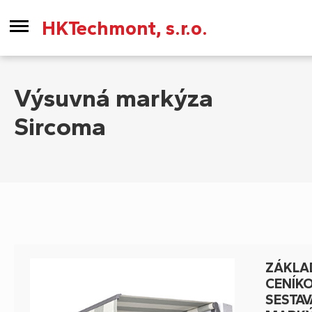
HKTechmont, s.r.o.
Výsuvná markýza
Sircoma
ZÁKLA
CENÍK
SESTAV