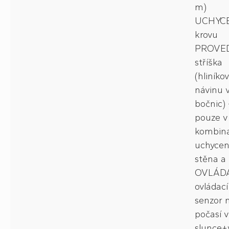
m)
UCHYCE
krovu
PROVED
stříška
(hliníko
návinu 
bočnic) 
pouze v
kombina
uchyce
stěna a 
OVLÁDÁ
ovládací
senzor 
počasí ví
slunce+v