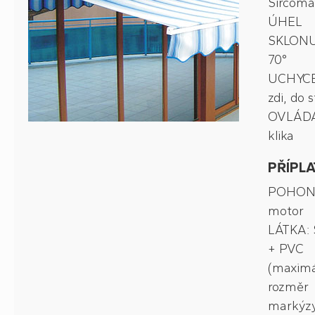
Sircoma
ÚHEL
SKLONU
70°
UCHYCE
zdi, do 
OVLÁDÁ
klika
PŘÍPLA
POHON
motor
LÁTKA: S
+ PVC
(maximá
rozměr
markýzy