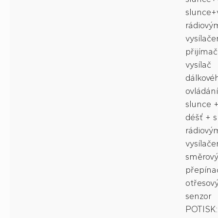
slunce+v
rádiový
vysílač
přijímač
vysílač
dálkové
ovládání
slunce +
déšť + s
rádiový
vysílač
směrov
přepína
otřesov
senzor
POTISK: