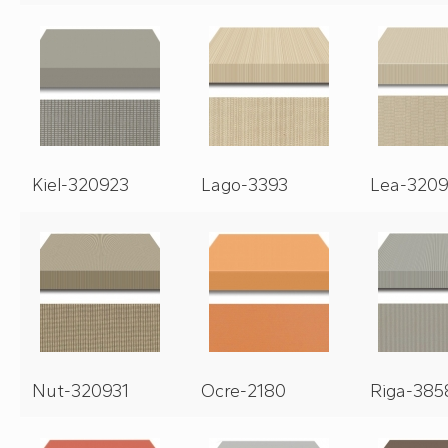
Kiel-320923
Lago-3393
Lea-320
Nut-320931
Ocre-2180
Riga-385