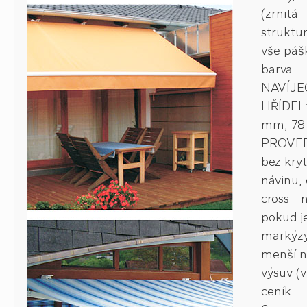
(zrnitá
struktur
vše páš
barva
NAVÍJE
HŘÍDEL:
mm, 7
PROVED
bez kry
návinu, 
cross - 
pokud je
markýz
menší n
výsuv (v
ceník