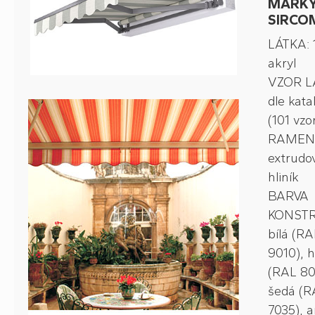
MARK
SIRCO
LÁTKA:
akryl
VZOR L
dle kata
(101 vzo
RAMEN
extrudo
hliník
BARVA
KONSTR
bílá (RA
9010), 
(RAL 80
šedá (R
7035), a