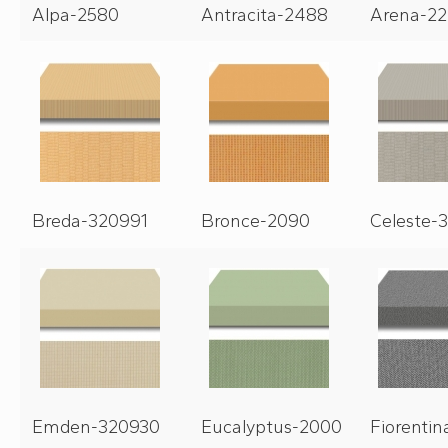
Alpa-2580
Antracita-2488
Arena-22
Breda-320991
Bronce-2090
Celeste-
Emden-320930
Eucalyptus-2000
Fiorenti