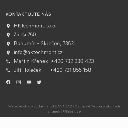
KONTAKTUJTE NÁS
HKTechmont. s.r.o.
Zátiší 750
Bohumín - Skřečoň, 73531
info@hktechmont.cz
Martin Křenek +420 732 338 423
Jiří Holeček +420 731 855 158
.
.
.
.
Webové stránky zdarma
od
BANAN.CZ
|
Ostravski Tvorba webových
stránek
|
Přihlásit se