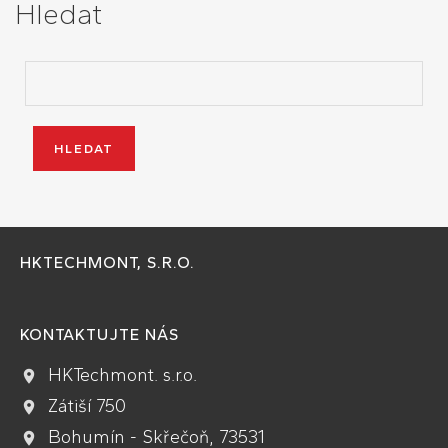
Hledat
HKTECHMONT, S.R.O.
KONTAKTUJTE NÁS
HKTechmont. s.r.o.
Zátiší 750
Bohumín - Skřečoň, 73531