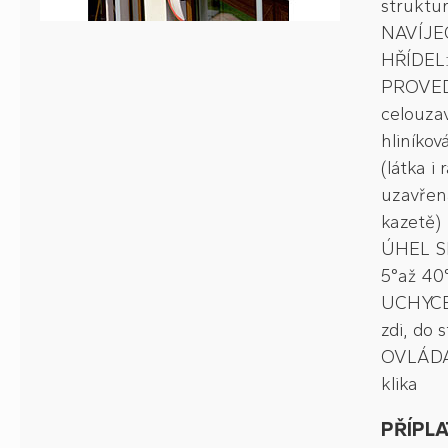
struktur
NAVÍJE
HŘÍDEL
PROVED
celouzav
hliníkov
(látka i
uzavřen
kazetě)
ÚHEL S
5°až 40
UCHYCE
zdi, do 
OVLÁDÁ
klika
PŘÍPLA