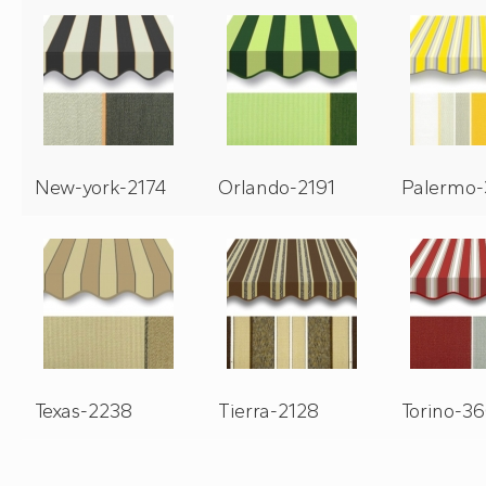
New-york-2174
Orlando-2191
Palermo
Texas-2238
Tierra-2128
Torino-3