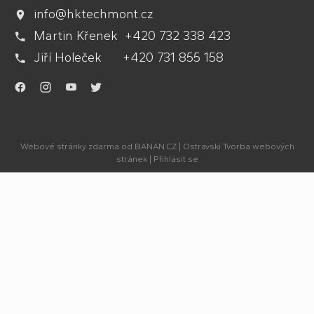
info@hktechmont.cz
Martin Křenek +420 732 338 423
Jiří Holeček +420 731 855 158
.
.
.
.
Webové stránky zdarma
od
BANAN.CZ
|
Ostravski Tvorba webových
stránek
|
Přihlásit se