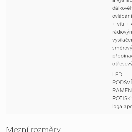
a vysíla
dálkové
ovládání
+ vítr +
rádiový
vysílač
směrov
přepína
otřesov
LED
PODSV
RAMEN
POTISK:
loga ap
Mezní rozměry