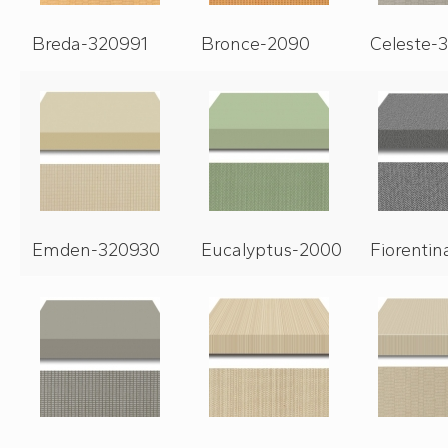
Breda-320991
Bronce-2090
Celeste-
Emden-320930
Eucalyptus-2000
Fiorenti