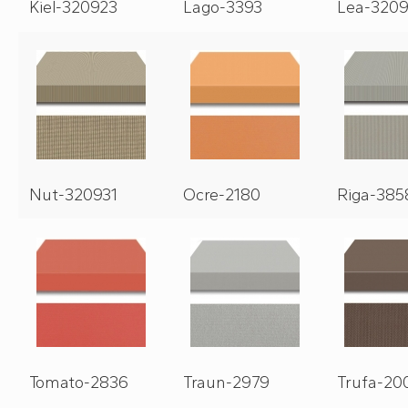
Kiel-320923
Lago-3393
Lea-320
Nut-320931
Ocre-2180
Riga-385
Tomato-2836
Traun-2979
Trufa-20