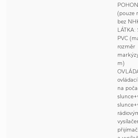
POHON:
(pouze 
bez NH
LÁTKA: S
PVC (ma
rozměr
markýzy
m)
OVLÁDÁ
ovládací
na počas
slunce+v
slunce+v
rádiový
vysílač
přijímač