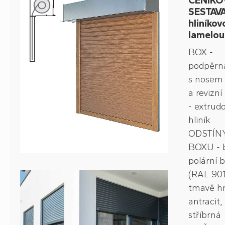
CENÍKO
SESTAVA
hliníkov
lamelou
BOX -
podpěrná
s nosem
a revizní
- extrud
hliník
ODSTÍN
BOXU - b
polární b
(RAL 901
tmavě h
antracit,
stříbrná