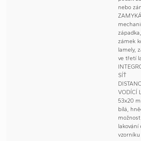
nebo zá
ZAMYKÁ
mechani
západka
zámek k
lamely, 
ve třetí 
INTEGR
SÍŤ
DISTAN
VODÍCÍ 
53x20 m
bílá, hně
možnost
lakování 
vzorník