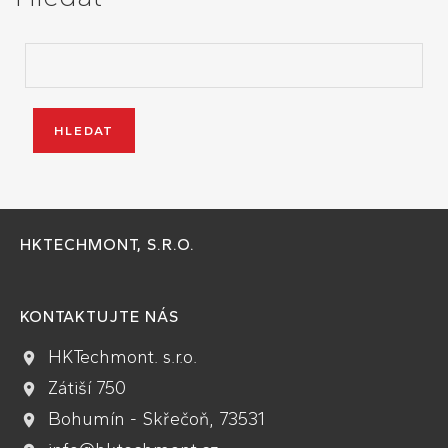
HKTECHMONT, S.R.O.
KONTAKTUJTE NÁS
HKTechmont. s.r.o.
Zátiší 750
Bohumín - Skřečoň, 73531