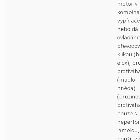
motor v
kombinac
vypínač
nebo dá
ovládání
převodov
klikou (b
elox), pr
protiváh
(madlo - 
hnědá)
(pružino
protiváh
pouze s
neperfo
lamelou,
použít z