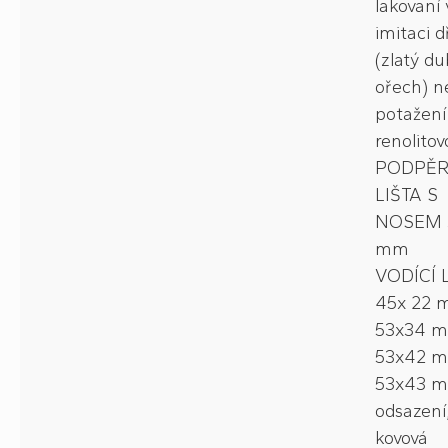
lakovaní 
imitaci d
(zlatý du
ořech) n
potažení
renolitovo
PODPĚ
LIŠTA S
NOSEM 
mm
VODÍCÍ L
45x 22 
53x34 
53x42 
53x43 m
odsazení
kovová