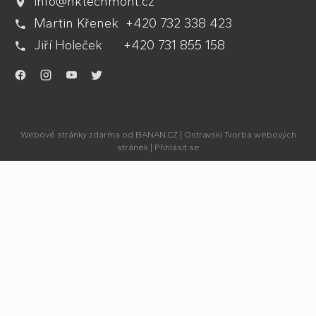
info@hktechmont.cz
Martin Křenek +420 732 338 423
Jiří Holeček +420 731 855 158
.
.
.
.
Webové stránky zdarma
od
BANAN.CZ
|
Ostravski Tvorba webových
stránek
|
Přihlásit se