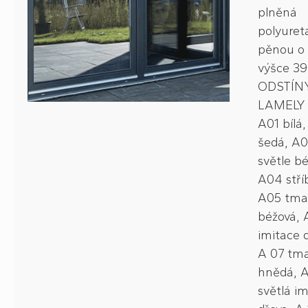
plněná
polyuret
pěnou o 
výšce 3
ODSTÍN
LAMELY 
A01 bílá
šedá, A0
světle b
A04 stří
A05 tma
béžová, 
imitace 
A 07 tm
hnědá, 
světlá i