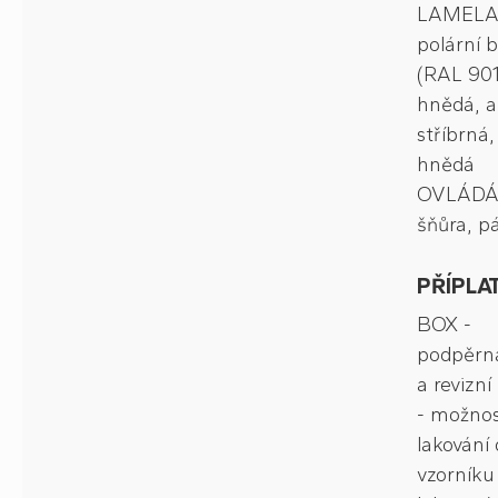
LAMELA -
polární b
(RAL 901
hnědá, a
stříbrná,
hnědá
OVLÁDÁ
šňůra, p
PŘÍPLA
BOX -
podpěrná
a revizní
- možno
lakování 
vzorníku