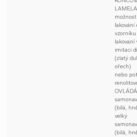
KONCOV
LAMELA
možnost
lakování 
vzorníku
lakovaní 
imitaci d
(zlatý du
ořech)
nebo pot
renolitovo
OVLÁDÁ
samonav
(bílá, hn
velký
samonav
(bílá, hn