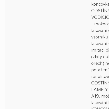
koncovk
ODSTÍN
VODÍCÍC
- možno
lakování 
vzorníku
lakovaní 
imitaci d
(zlatý du
ořech) n
potažení
renolitovo
ODSTÍN
LAMELY 
A19, mo
lakování