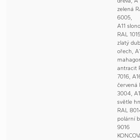
dřeva, A
zelená 
6005,
A11 slon
RAL 1015
zlatý du
ořech, A
mahagon
antracit
7016, A1
červená
3004, A
světle h
RAL 801
polární 
9016
KONCOV