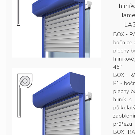
hliní
lame
LA3
BOX - R
bočnice 
plechy b
hliníkové
45°
BOX - R
R1 - boč
plechy b
hliník, s
půlkula
zaoblen
průřezu
BOX- RA