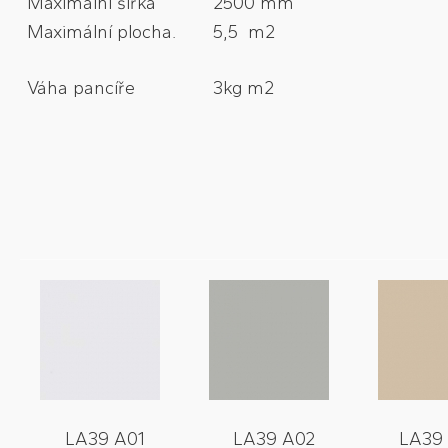
Maximální šířka
2500 mm
Maximální plocha.
5,5 m2
Váha pancíře
3kg m2
LA39 A01
LA39 A02
LA39