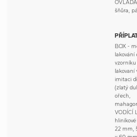
OVLÁDÁ
šňůra, p
PŘÍPLA
BOX - m
lakování 
vzorníku
lakovaní 
imitaci d
(zlatý du
ořech,
mahago
VODÍCÍ L
hliníkové
22 mm, 