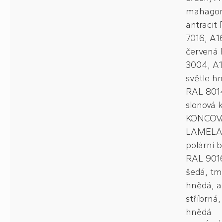
mahagon
antracit
7016, A1
červená
3004, A
světle h
RAL 801
slonová 
KONCOV
LAMELA -
polární bí
RAL 9016
šedá, t
hnědá, a
stříbrná,
hnědá