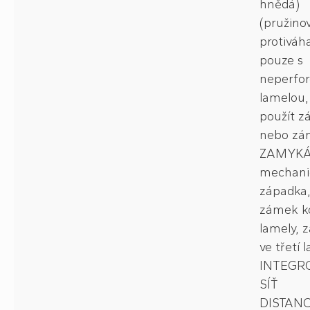
hnědá)
(pružino
protiváh
pouze s
neperfo
lamelou,
použít z
nebo zá
ZAMYKÁ
mechani
západka
zámek k
lamely, 
ve třetí 
INTEGR
SÍŤ
DISTAN