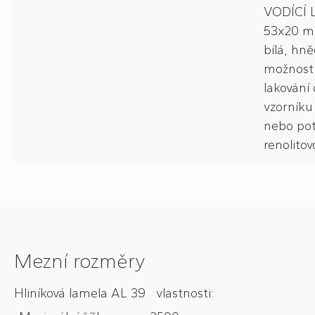
VODÍCÍ 
53x20 m
bílá, hně
možnost
lakování 
vzorník
nebo pot
renolitovo
Mezní rozměry
Hliníková lamela AL 39 vlastnosti: