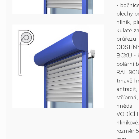
- bočnic
plechy b
hliník, p
kulaté z
průřezu
ODSTÍN
BOXU - b
polární bí
RAL 9016
tmavě h
antracit,
stříbrná,
hnědá
VODÍCÍ L
hliníkové
rozměr 5