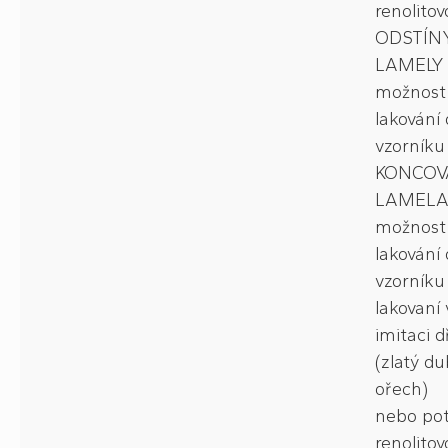
renolitovo
ODSTÍN
LAMELY 
možnost
lakování 
vzorník
KONCOV
LAMELA
možnost
lakování 
vzorníku
lakovaní 
imitaci d
(zlatý du
ořech)
nebo pot
renolitovo