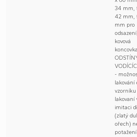
x 60 mm
34 mm, 
42 mm, 
mm pro
odsazení
kovová
koncovk
ODSTÍN
VODÍCÍC
- možno
lakování 
vzorníku
lakovaní 
imitaci d
(zlatý du
ořech) n
potažení