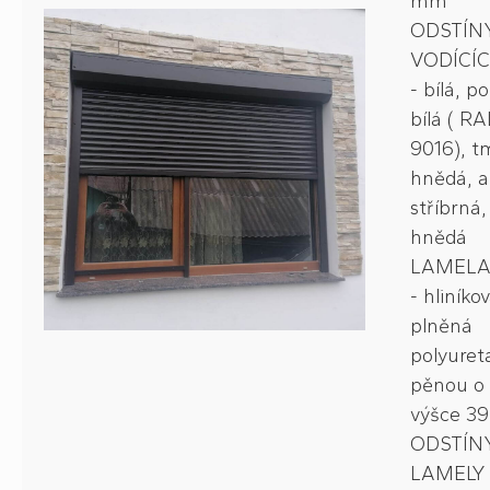
mm
ODSTÍN
VODÍCÍC
- bílá, po
bílá ( RA
9016), t
hnědá, a
stříbrná,
hnědá
LAMELA
- hliníkov
plněná
polyuret
pěnou o 
výšce 3
ODSTÍN
LAMELY 