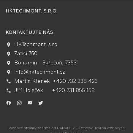
HKTECHMONT, S.R.O.
KONTAKTUJTE NÁS
HKTechmont. s.r.o.
Zátiší 750
Bohumín - Skřečoň, 73531
info@hktechmont.cz
Martin Křenek +420 732 338 423
Jiří Holeček +420 731 855 158
.
.
.
.
Webové stránky zdarma
od
BANAN.CZ
|
Ostravski Tvorba webových