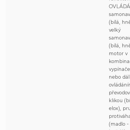
OVLÁDÁ
samonav
(bílá, hn
velký
samonav
(bílá, hn
motor v
kombinac
vypínač
nebo dá
ovládání
převodov
klikou (bí
elox), pr
protiváh
(madlo - 