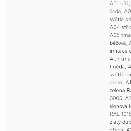
A01 bílá
šedá, A0
světle b
A04 stří
A05 tma
béžová,
imitace 
A07 tma
hnědá, 
světlá i
dřeva, A
zelená 
6005, A1
slonová 
RAL 1015
zlatý du
ořech, A