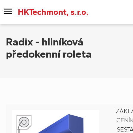
HKTechmont, s.r.o.
Radix - hliníková
předokenní roleta
ZÁKL
CENÍ
SESTA