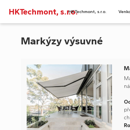
HKTechmont, s.r.o.
HKTechmont, s.r.o.
Venko
Markýzy výsuvné
Ma
Ma
ná
Oc
př
ch
Ro