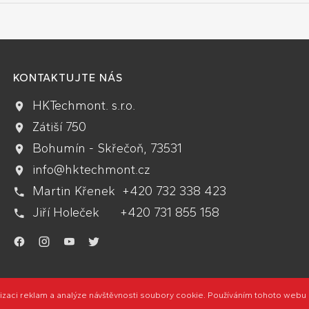
KONTAKTUJTE NÁS
HKTechmont. s.r.o.
Zátiší 750
Bohumín - Skřečoň, 73531
info@hktechmont.cz
Martin Křenek +420 732 338 423
Jiří Holeček +420 731 855 158
.
.
.
.
vé stránky zdarma
od
BANAN.CZ
|
Ostravski Tvorba webových stránek
|
Přihlá
izaci reklam a analýze návštěvnosti soubory cookie. Používáním tohoto webu s