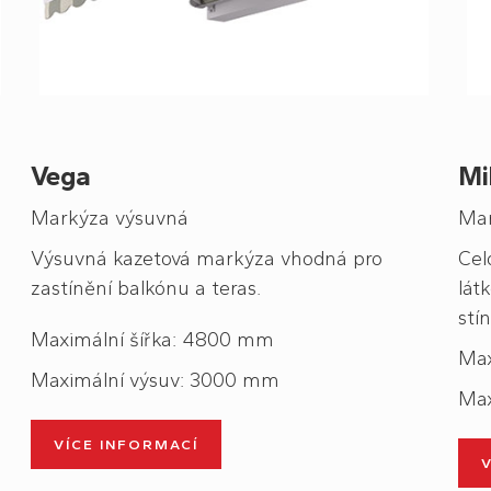
Vega
Mi
Markýza výsuvná
Mar
Výsuvná kazetová markýza vhodná pro
Cel
zastínění balkónu a teras.
lát
stí
Maximální šířka: 4800 mm
Max
Maximální výsuv: 3000 mm
Max
VÍCE INFORMACÍ