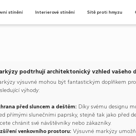
vní stínění
Interierové stínění
Sítě proti hmyzu
rkýzy podtrhují architektonický vzhled vašeho
rkýzy výsuvné mohou být fantastickým doplňkem pro 
sledující výhody:
hrana před sluncem a deštěm:
Díky svému designu m
ed přímými slunečními paprsky, stejně tak jako před de
cete chránit své návštěvníky nebo zákazníky.
zšíření venkovního prostoru:
Výsuvné markýzy umožňují