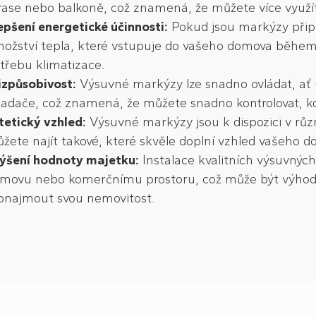
rase nebo balkoně, což znamená, že můžete více využít 
epšení energetické účinnosti:
Pokud jsou markýzy přip
ožství tepla, které vstupuje do vašeho domova během 
třebu klimatizace.
izpůsobivost:
Výsuvné markýzy lze snadno ovládat, ať
ladače, což znamená, že můžete snadno kontrolovat, kol
tetický vzhled:
Výsuvné markýzy jsou k dispozici v růz
žete najít takové, které skvěle doplní vzhled vašeho
ýšení hodnoty majetku:
Instalace kvalitních výsuvný
movu nebo komerčnímu prostoru, což může být výhod
onajmout svou nemovitost.