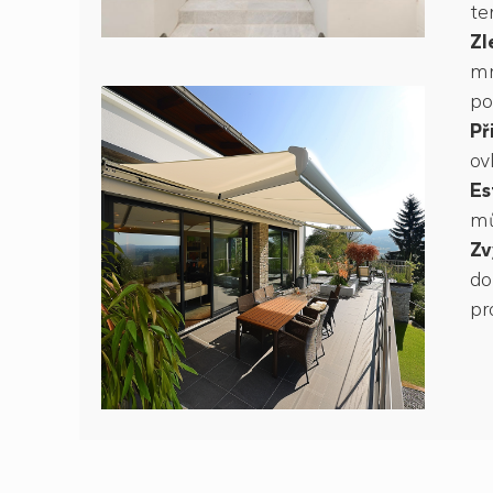
te
Zl
mn
po
Př
ov
Es
mů
Zv
do
pr