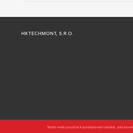
HKTECHMONT, S.R.O.
Webo
Tento web používá k poskytování služeb, personal