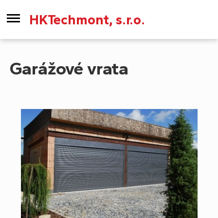
HKTechmont, s.r.o.
Garážové vrata