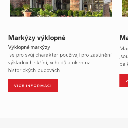
Markýzy výklopné
Ma
Výklopné markýzy
Ma
se pro svůj charakter používají pro zastínění
jso
výkladních skříní, vchodů a oken na
bal
historických budovách
VÍCE INFORMACÍ