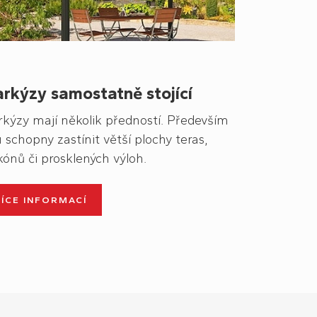
rkýzy samostatně stojící
rkýzy
mají několik předností. Především
u schopny zastínit větší plochy teras,
kónů či prosklených výloh.
VÍCE INFORMACÍ