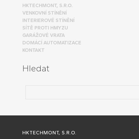
HKTECHMONT, S.R.O.
VENKOVNÍ STÍNĚNÍ
INTERIEROVÉ STÍNĚNÍ
SÍTĚ PROTI HMYZU
GARÁŽOVÉ VRATA
DOMÁCÍ AUTOMATIZACE
KONTAKT
Hledat
HKTECHMONT, S.R.O.