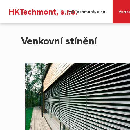
HKTechmont, s.r.o.
HKTechmont, s.r.o.
Venko
Venkovní stínění